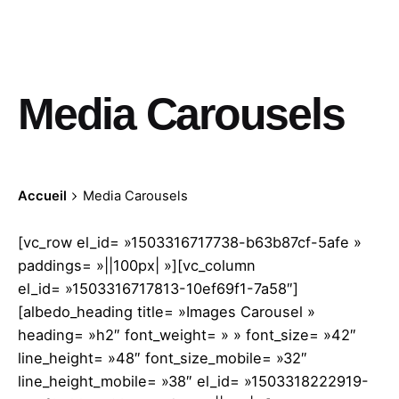
Media Carousels
Accueil
Media Carousels
[vc_row el_id= »1503316717738-b63b87cf-5afe »
paddings= »||100px| »][vc_column
el_id= »1503316717813-10ef69f1-7a58″]
[albedo_heading title= »Images Carousel »
heading= »h2″ font_weight= » » font_size= »42″
line_height= »48″ font_size_mobile= »32″
line_height_mobile= »38″ el_id= »1503318222919-