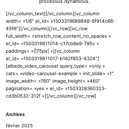
processus dynamicus.
[/vc_column_text][/vc_column][vc_column
width= »1/6″ el_id= »1503319689848-6f914c66-
45f6″][/vc_column][/vc_row][vc_row
full_width= »stretch_row_content_no_spaces »
el_id= »1503319811014-c17cb8e8-795c »
paddings= »||75px| »][vc_column
el_id= »1503319811017-b162f853-4324″]
[albedo_video_carousel query_type= »only »
cats= »video-carousel-example » init_slide= »1″
image_width= »760″ image_height= »460″
pagination= »yes » el_id= »1503328360323-
cd3b0532-312f »][/vc_column][/vc_row]
Archives
février 2025