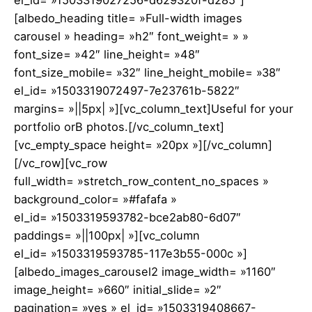
[albedo_heading title= »Full-width images
carousel » heading= »h2″ font_weight= » »
font_size= »42″ line_height= »48″
font_size_mobile= »32″ line_height_mobile= »38″
el_id= »1503319072497-7e23761b-5822″
margins= »||5px| »][vc_column_text]Useful for your
portfolio orВ photos.[/vc_column_text]
[vc_empty_space height= »20px »][/vc_column]
[/vc_row][vc_row
full_width= »stretch_row_content_no_spaces »
background_color= »#fafafa »
el_id= »1503319593782-bce2ab80-6d07″
paddings= »||100px| »][vc_column
el_id= »1503319593785-117e3b55-000c »]
[albedo_images_carousel2 image_width= »1160″
image_height= »660″ initial_slide= »2″
pagination= »yes » el_id= »1503319408667-