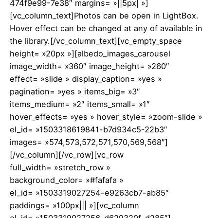
474f9e99-7e38″ margins= »||5px| »]
[vc_column_text]Photos can be open in LightBox.
Hover effect can be changed at any of available in
the library.[/vc_column_text][vc_empty_space
height= »20px »][albedo_images_carousel
image_width= »360″ image_height= »260″
effect= »slide » display_caption= »yes »
pagination= »yes » items_big= »3″
items_medium= »2″ items_small= »1″
hover_effects= »yes » hover_style= »zoom-slide »
el_id= »1503318619841-b7d934c5-22b3″
images= »574,573,572,571,570,569,568″]
[/vc_column][/vc_row][vc_row
full_width= »stretch_row »
background_color= »#fafafa »
el_id= »1503319027254-e9263cb7-ab85″
paddings= »100px||| »][vc_column
el_id= »1503319027256-d629320f-d285″]