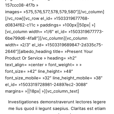
157ccc08-4f7b »
images= »575,576,577,578,579,580″][/vc_column]
[/vc_row][vc_row el_id= »1503319677768-
d0834f62-c11c » paddings= »100px||50px| »]
[vc_column width= »1/6″ el_id= »1503319677773-
6be799d6-4fa8″][/vc_column][vc_column
width= »2/3″ el_id= »1503319689847-2d335c75-
2646″][albedo_heading title= »Present Your
Product Or Service » heading= »h2″
text_align= »center » font_weight= » »
font_size= »42″ line_height= »48″
font_size_mobile= »32″ line_height_mobile= »38″
el_id= »1503319728981-24897ec2-3088″
margins= »||18px| »][vc_column_text]
Investigationes demonstraverunt lectores legere
me lius quod ii legunt saepius. Claritas est etiam