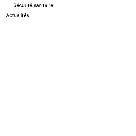
Sécurité sanitaire
Actualités
À propos
Contact
Newsletter
Inscrivez-vous pour recevoir notre actualité par
email.
Nom
(Nécessaire)
Prénom