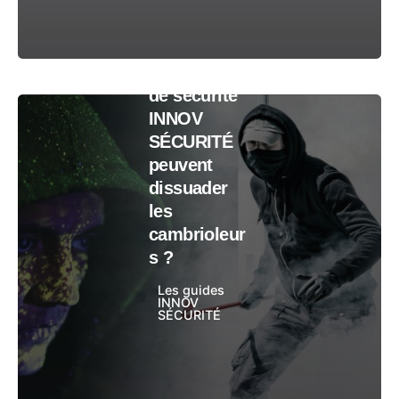
2024
Comment
les
brouillards
de sécurité
INNOV
SÉCURITÉ
peuvent
dissuader
les
cambrioleur
s ?
Les guides
INNOV
SÉCURITÉ